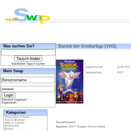
Was suchen Sie?
Bartok der Großartige (VHS)
Erweiterten Tausch suchen
Angebotsende:
14.05.2011 
Mein Swap
Seitenaufrufe:
24377
Passwort vergessen
Registrieren
Kategorien
Antiquitäten & Kunst
Auto & Motorrad
Tauschhinweis:
Baby & Zubehör
Briefmarken
Standort:
86977 Burggen (Deutschland)
Bücher