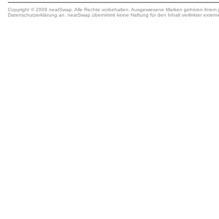
Copyright © 2009 neatSwap. Alle Rechte vorbehalten. Ausgewiesene Marken gehören ihrem j
Datenschutzerklärung
an. neatSwap übernimmt keine
Haftung
für den Inhalt verlinkter extern