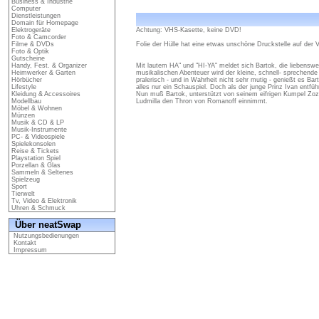
Business & Industrie
Computer
Dienstleistungen
Domain für Homepage
Elektrogeräte
Achtung: VHS-Kasette, keine DVD!
Foto & Camcorder
Filme & DVDs
Folie der Hülle hat eine etwas unschöne Druckstelle auf der Vo
Foto & Optik
Gutscheine
Handy, Fest. & Organizer
Mit lautem HA" und "HI-YA" meldet sich Bartok, die liebensw
Heimwerker & Garten
musikalischen Abenteuer wird der kleine, schnell- sprechend
Hörbücher
pralerisch - und in Wahrheit nicht sehr mutig - genießt es Ba
Lifestyle
alles nur ein Schauspiel. Doch als der junge Prinz Ivan entfüh
Kleidung & Accessoires
Nun muß Bartok, unterstützt von seinem eifrigen Kumpel Zozi,
Modellbau
Ludmilla den Thron von Romanoff einnimmt.
Möbel & Wohnen
Münzen
Musik & CD & LP
Musik-Instrumente
PC- & Videospiele
Spielekonsolen
Reise & Tickets
Playstation Spiel
Porzellan & Glas
Sammeln & Seltenes
Spielzeug
Sport
Tierwelt
Tv, Video & Elektronik
Uhren & Schmuck
Über neatSwap
Nutzungsbedienungen
Kontakt
Impressum