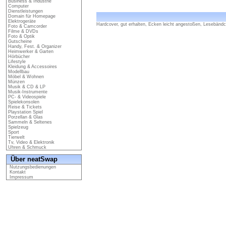
Business & Industrie
Computer
Dienstleistungen
Domain für Homepage
Elektrogeräte
Hardcover, gut erhalten, Ecken leicht angestoßen, Lesebänd
Foto & Camcorder
Filme & DVDs
Foto & Optik
Gutscheine
Handy, Fest. & Organizer
Heimwerker & Garten
Hörbücher
Lifestyle
Kleidung & Accessoires
Modellbau
Möbel & Wohnen
Münzen
Musik & CD & LP
Musik-Instrumente
PC- & Videospiele
Spielekonsolen
Reise & Tickets
Playstation Spiel
Porzellan & Glas
Sammeln & Seltenes
Spielzeug
Sport
Tierwelt
Tv, Video & Elektronik
Uhren & Schmuck
Über neatSwap
Nutzungsbedienungen
Kontakt
Impressum