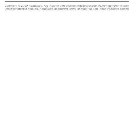
Copyright © 2009 neatSwap. Alle Rechte vorbehalten. Ausgewiesene Marken gehören ihrem j
Datenschutzerklärung
an. neatSwap übernimmt keine
Haftung
für den Inhalt verlinkter extern