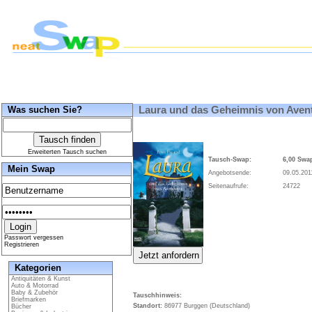
Was suchen Sie?
Laura und das Geheimnis von Avente
Erweiterten Tausch suchen
Tausch-Swap:
6,00 Swa
Mein Swap
Angebotsende:
09.05.201
Seitenaufrufe:
24722
Passwort vergessen
Registrieren
Kategorien
Antiquitäten & Kunst
Auto & Motorrad
Baby & Zubehör
Tauschhinweis:
Briefmarken
Standort:
86977 Burggen (Deutschland)
Bücher