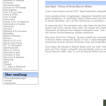
Business & Industrie
Computer
Dienstleistungen
Zum Spiel - Prince of Persia Warrior Within
Domain für Homepage
Elektrogeräte
Cover, keine Kratzer auf der DVD. Spiel funktioniert einwandfr
Foto & Camcorder
Filme & DVDs
Dank wunderschöner Umgebungen, elegantem Kampfstil und anm
Foto & Optik
große Beliebtheit. Im Nachfolger Warrior Within kehrt der Prin
Gutscheine
in seinem Bemühen, den Lauf der Geschichte zu verändern, 
Handy, Fest. & Organizer
Heimwerker & Garten
Er mag zwar dem Tod entronnen sein, aber leider hat der Prin
Hörbücher
seinen Lauf nimmt und der Prinz stirbt. Der Kampf ums Überle
Lifestyle
Übermacht an dämonischen Gegnern behaupten muss. Zum Gl
Kleidung & Accessoires
seit seinem letzten Abenteuer spürbar verbessert.
Modellbau
Möbel & Wohnen
Das neue "Free Form Fighting" -System verleiht der unterha
Münzen
In Warrior Within werden die Sands of Time in einem Medail
Musik & CD & LP
Arsenal des Prinzen umfasst Schwerter, Äxte und Streitkolbe
Musik-Instrumente
PC- & Videospiele
Doch haben die Kämpfe in Warrior Within nicht nur mehr Tiefe
Spielekonsolen
wenn der Prinz Gegner aufspießt und weichklopft, wenn er um
Reise & Tickets
Puzzle-Element dafür, dass es sich bei Warrior Within nicht 
Playstation Spiel
Porzellan & Glas
Sammeln & Seltenes
Spielzeug
Sport
Tierwelt
Tv, Video & Elektronik
Uhren & Schmuck
Über neatSwap
Nutzungsbedienungen
Kontakt
Impressum