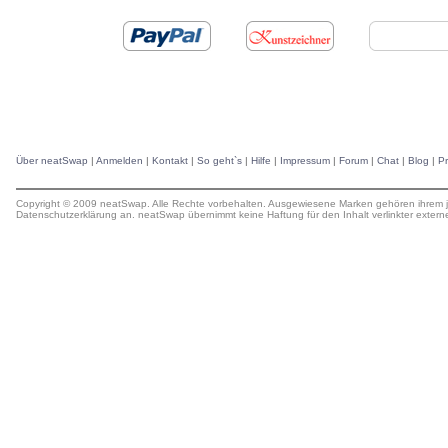
Über neatSwap
|
Anmelden
|
Kontakt
|
So geht`s
|
Hilfe
|
Impressum
|
Forum
|
Chat
|
Blog
|
P
Copyright © 2009 neatSwap. Alle Rechte vorbehalten. Ausgewiesene Marken gehören ihrem j
Datenschutzerklärung
an. neatSwap übernimmt keine
Haftung
für den Inhalt verlinkter extern