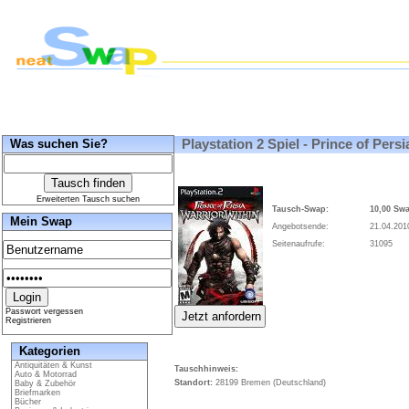
Was suchen Sie?
Playstation 2 Spiel - Prince of Persi
Erweiterten Tausch suchen
Tausch-Swap:
10,00 Sw
Mein Swap
Angebotsende:
21.04.201
Seitenaufrufe:
31095
Passwort vergessen
Registrieren
Kategorien
Antiquitäten & Kunst
Tauschhinweis:
Auto & Motorrad
Standort:
28199 Bremen (Deutschland)
Baby & Zubehör
Briefmarken
Bücher