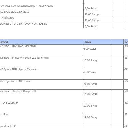
der Fluch der Drachenkönige - Peter Freund
5,00 Swap
LUTION SOCCER 2012
30,00 Swap
- X-BOX360
30,00 Swap
 JONES UND DER TURM VON BABEL
7,00 Swap
gebot
Swap
Ta
n 2 Spiel - NBA Live Basketball
-59
6,00 Swap
 2 Spiel - Prince of Persia Warrior Within
-59
10,00 Swap
n 2 Spiel - NHL Sports Eishocky
-59
6,00 Swap
 Anzug Grösse 48 - Grau
-59
27,00 Swap
cksons - This Is It Doppel-CD
-59
16,00 Swap
- Die Wächter
-59
10,00 Swap
11 Neu
-59
12,00 Swap
Soundtrack LP
-59