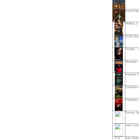
Tomb Raid
Hellboy 2 
DOA2 (Dead
Twilight –
Illuminati
Andreas Fr
Charlotte
Charlotte 
Tommy Jaud
John Conn
John Gray