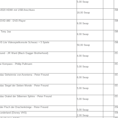
5,00 Swap
4520 HDMI mit USB Anschluss
-59
18,00 Swap
l DVD-480 - DVD-Player
-59
9,00 Swap
 Tony Jaa
-58
9,00 Swap
S Lite Videospielkonsole Schwarz + 5 Spiele
-58
50,00 Swap
ound - JR Ward (Black Dagger Brotherhood)
-55
4,00 Swap
e Kompass - Phillip Pullmann
-55
5,00 Swap
das Geheimnis von Aventerra - Peter Freund
-55
6,00 Swap
das Siegel der Sieben Monde - Peter Freund
-55
5,00 Swap
das Orakel der Silbernen Sphinx - Peter Freund
-55
5,00 Swap
der Fluch der Drachenkönige - Peter Freund
-55
5,00 Swap
Wunderland (Disney VHS)
-55
2,00 Swap