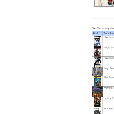
Top Tauschangebo
Bild
Tauschan
Playstatio
Playstatio
Playstatio
Hugo Boss
Watchmen
Warriors 
Hellboy 2 
Nintendo D