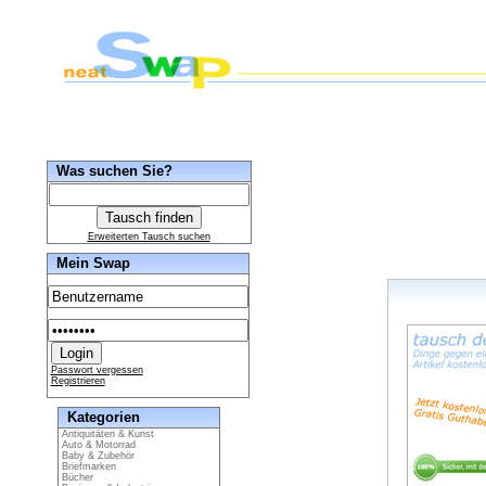
Was suchen Sie?
Erweiterten Tausch suchen
Mein Swap
Passwort vergessen
Registrieren
Kategorien
Antiquitäten & Kunst
Auto & Motorrad
Baby & Zubehör
Briefmarken
Bücher