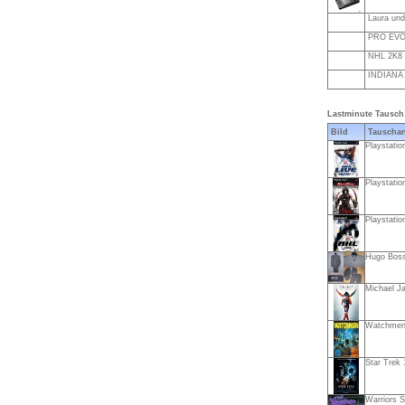
Laura und 
PRO EVO
NHL 2K8 
INDIANA
Lastminute Tausch
Bild
Tauschan
Playstatio
Playstation
Playstatio
Hugo Boss
Michael Ja
Watchmen 
Star Trek 
Warriors 