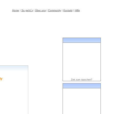
Home
|
So geht`s
|
Über uns
|
Community
|
Kontakt
|
Hilfe
ty
Zeit zum tauschen?