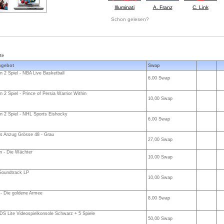
Illuminati
A. Franz
C. Link
Schon gelesen?
te
gebot
Swap
n 2 Spiel - NBA Live Basketball
6,00 Swap
n 2 Spiel - Prince of Persia Warrior Within
10,00 Swap
n 2 Spiel - NHL Sports Eishocky
6,00 Swap
 Anzug Grösse 48 - Grau
27,00 Swap
 - Die Wächter
10,00 Swap
Soundtrack LP
10,00 Swap
- Die goldene Armee
8,00 Swap
S Lite Videospielkonsole Schwarz + 5 Spiele
50,00 Swap