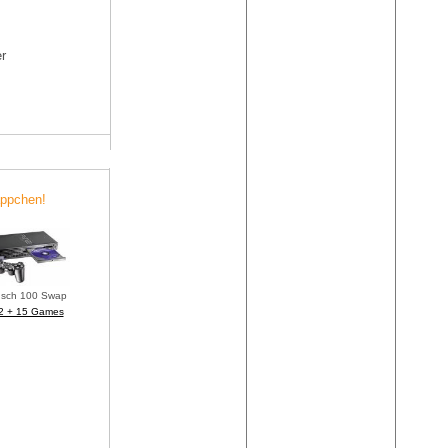
r
äppchen!
usch 100 Swap
2 + 15 Games