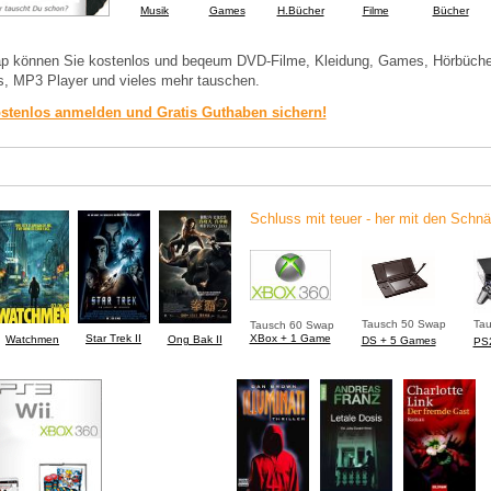
Musik
Games
H.Bücher
Filme
Bücher
p können Sie kostenlos und beqeum DVD-Filme, Kleidung, Games, Hörbüche
, MP3 Player und vieles mehr tauschen.
ostenlos anmelden und Gratis Guthaben sichern!
Schluss mit teuer - her mit den Schn
Tausch 50 Swap
Ta
Tausch 60 Swap
Star Trek II
XBox + 1 Game
Watchmen
Ong Bak II
DS + 5 Games
PS