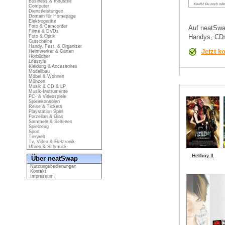
Business & Industrie
Computer
Dienstleistungen
Domain für Homepage
Elektrogeräte
Foto & Camcorder
Auf neatSwa
Filme & DVDs
Handys, CDs
Foto & Optik
Gutscheine
Handy, Fest. & Organizer
Jetzt k
Heimwerker & Garten
Hörbücher
Lifestyle
Kleidung & Accessoires
Modellbau
Möbel & Wohnen
Münzen
Musik & CD & LP
Musik-Instrumente
PC- & Videospiele
Spielekonsolen
Reise & Tickets
Playstation Spiel
Porzellan & Glas
Sammeln & Seltenes
Spielzeug
Sport
Tierwelt
Tv, Video & Elektronik
Uhren & Schmuck
Hellboy II
Über neatSwap
Nutzungsbedienungen
Kontakt
Impressum