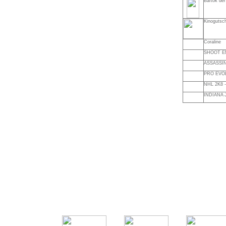
Bartok der
Kinogutsc
Coraline
SHOOT E
ASSASSIN
PRO EVO
NHL 2K8 
INDIANA