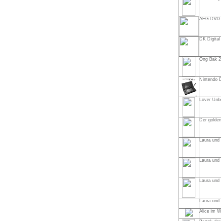
AEG DVD 
DK Digita
Ong Bak 2
Nintendo D
Lover Unb
Der golden
Laura und 
Laura und 
Laura und 
Laura und 
Alice im 