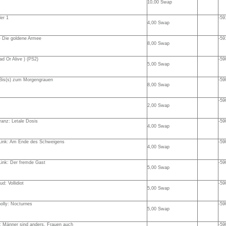
10,00 Swap
er 1
-59
4,00 Swap
- Die goldene Armee
-59
8,00 Swap
 Or Alive ) (PS2)
-59
5,00 Swap
 Bis(s) zum Morgengrauen
-59
8,00 Swap
-59
2,00 Swap
anz: Letale Dosis
-59
4,00 Swap
 Link: Am Ende des Schweigens
-59
4,00 Swap
Link: Der fremde Gast
-59
5,00 Swap
: Vollidiot
-59
5,00 Swap
olly: Nocturnes
-59
5,00 Swap
: Männer sind anders. Frauen auch
-59