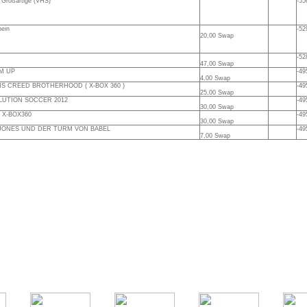
 Großartige (VHS)
-55
hein
-52
20,00 Swap
-52
47,00 Swap
M UP
-49
4,00 Swap
S CREED BROTHERHOOD ( X-BOX 360 )
-49
25,00 Swap
LUTION SOCCER 2012
-49
30,00 Swap
- X-BOX360
-49
30,00 Swap
 JONES UND DER TURM VON BABEL
-49
7,00 Swap